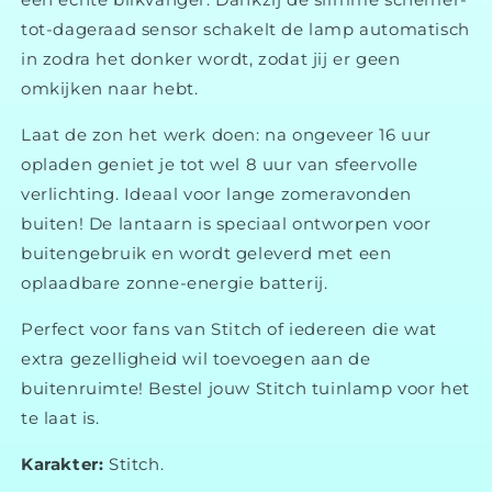
tot-
dageraad
sensor
schakelt
de
lamp
automatisch
in
zodra
het
donker
wordt,
zodat
jij
er
geen
omkijken
naar
hebt.
Laat
de
zon
het
werk
doen:
na
ongeveer
16
uur
opladen
geniet
je
tot
wel
8
uur
van
sfeervolle
verlichting.
Ideaal
voor
lange
zomeravonden
buiten!
De
lantaarn
is
speciaal
ontworpen
voor
buitengebruik
en
wordt
geleverd
met
een
oplaadbare
zonne-
energie
batterij.
Perfect
voor
fans
van
Stitch
of
iedereen
die
wat
extra
gezelligheid
wil
toevoegen
aan
de
buitenruimte! Bestel jouw Stitch tuinlamp voor het
te laat is.
Karakter:
Stitch.