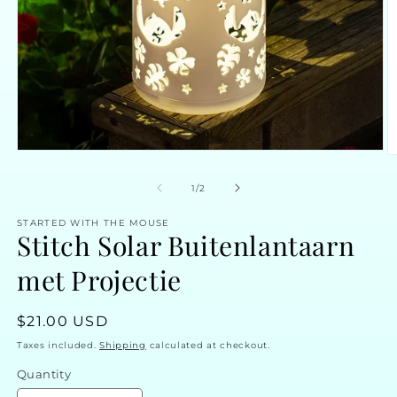
Open
O
media
m
1
2
of
1
/
2
in
in
modal
m
STARTED WITH THE MOUSE
Stitch Solar Buitenlantaarn
met Projectie
Regular
$21.00 USD
price
Taxes included.
Shipping
calculated at checkout.
Quantity