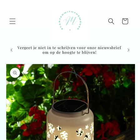
Skip to
content
Cart
Vergeet je niet in te schrijven voor onze nieuwsbrief
Ordered
om op de hoogte te blijven!
Skip to
product
information