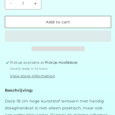
Decrease
Increase
quantity
quantity
for
for
Stitch
Stitch
Add to cart
Solar
Solar
Buitenlantaarn
Buitenlantaarn
met
met
Projectie
Projectie
Pickup available at
PickUp Hoofddorp
Usually ready in 24 hours
View store information
Beschrijving:
Deze
18
cm
hoge
kunststof
lantaarn
met
handig
draaghandvat
is
niet
alleen
praktisch,
maar
ook
een
echte
blikvanger.
Dankzij
de
slimme
schemer-