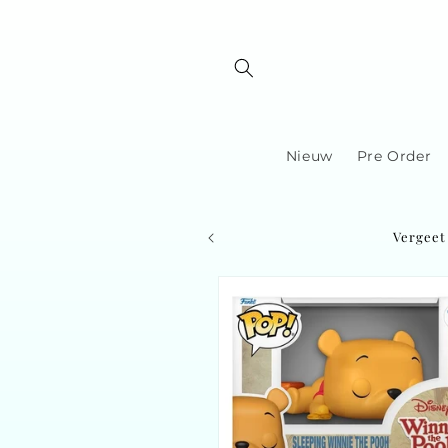
Skip to
content
Nieuw
Pre Order
Vergeet 
Skip to
product
information