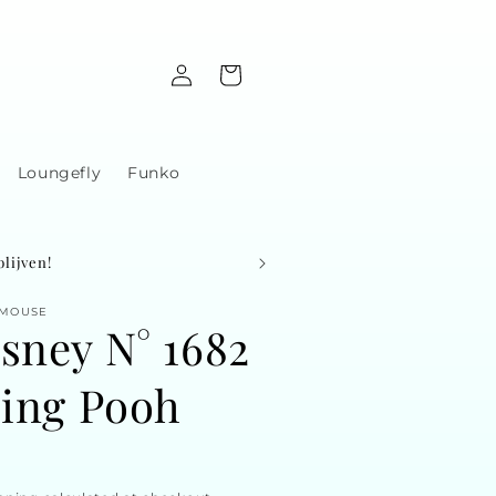
Log
Cart
in
Loungefly
Funko
lijven!
 MOUSE
sney N° 1682
ping Pooh