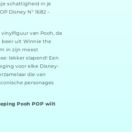
je schattigheid in je
POP Disney N° 1682 –
!
 vinylfiguur van Pooh, de
e beer uit Winnie the
m in zijn meest
e: lekker slapend! Een
eging voor elke Disney-
erzamelaar die van
iconische personages
eping Pooh POP wilt