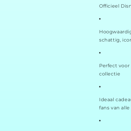
Officieel Di
Hoogwaardig
schattig, ic
Perfect voor 
collectie
Ideaal cadea
fans van alle