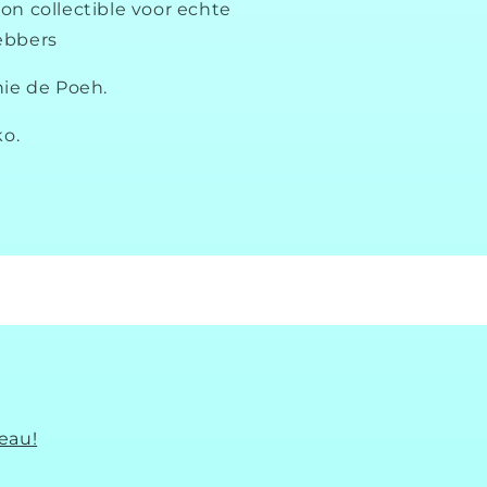
ion collectible voor echte
ebbers
ie de Poeh.
o.
eau!