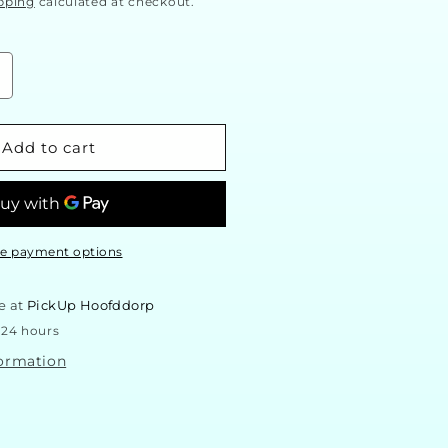
pping
calculated at checkout.
ncrease
uantity
or
POP
Add to cart
isney
°
682
leeping
e payment options
ooh
e at
PickUp Hoofddorp
 24 hours
formation