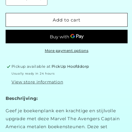
Decrease
Increase
quantity
quantity
for
for
Marvel
Marvel
Add to cart
The
The
Avengers
Avengers
Captain
Captain
America
America
Boekensteunen
Boekensteunen
More payment options
Pickup available at
PickUp Hoofddorp
Usually ready in 24 hours
View store information
Beschrijving:
Geef je boekenplank een krachtige en stijlvolle
upgrade met deze Marvel The Avengers Captain
America metalen boekensteunen. Deze set