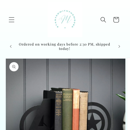
Skip to
content
Cart
euwsbrief
Ordered on working days before 2:30 PM, shipped
today!
Skip to
product
information