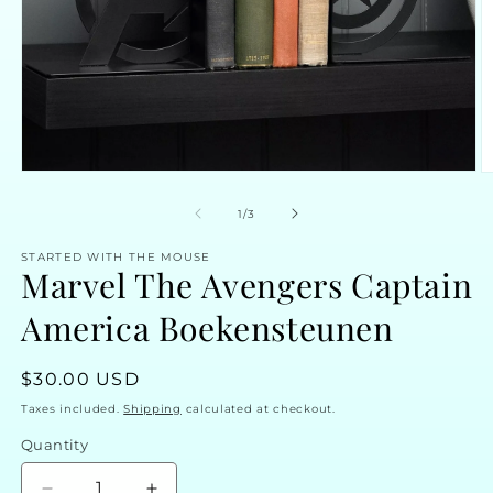
Open
O
media
m
1
2
of
1
/
3
in
in
modal
m
STARTED WITH THE MOUSE
Marvel The Avengers Captain
America Boekensteunen
Regular
$30.00 USD
price
Taxes included.
Shipping
calculated at checkout.
Quantity