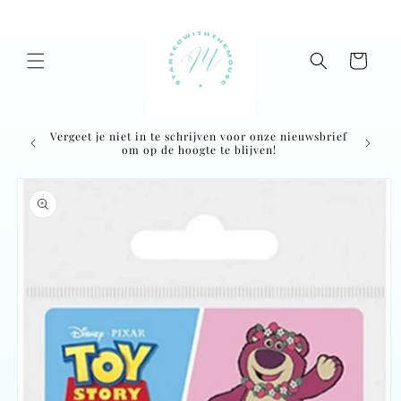
Skip to
content
Cart
Vergeet je niet in te schrijven voor onze nieuwsbrief
Ordered
om op de hoogte te blijven!
Skip to
product
information