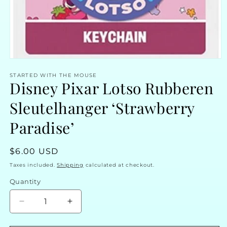
Open
media
STARTED WITH THE MOUSE
1
Disney Pixar Lotso Rubberen
in
modal
Sleutelhanger ‘Strawberry
Paradise’
Regular
$6.00 USD
price
Taxes included.
Shipping
calculated at checkout.
Quantity
Decrease
Increase
quantity
quantity
for
for