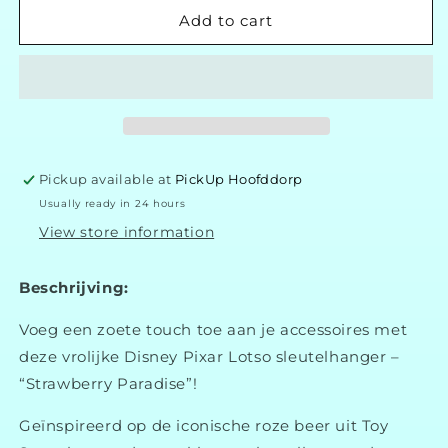
Disney
Disney
Add to cart
Pixar
Pixar
Lotso
Lotso
Rubberen
Rubberen
Sleutelhanger
Sleutelhanger
‘Strawberry
‘Strawberry
Paradise’
Paradise’
Pickup available at
PickUp Hoofddorp
Usually ready in 24 hours
View store information
Beschrijving:
Voeg een zoete touch toe aan je accessoires met
deze vrolijke Disney Pixar Lotso sleutelhanger –
“Strawberry Paradise”!
Geïnspireerd op de iconische roze beer uit Toy