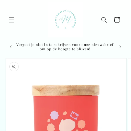
Skip to
content
Cart
Vergeet je niet in te schrijven voor onze nieuwsbrief
Ordered
om op de hoogte te blijven!
Skip to
product
information