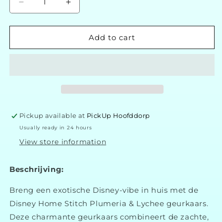
Decrease
Increase
quantity
quantity
for
for
Disney
Disney
Add to cart
Home
Home
Stitch
Stitch
Plumeria
Plumeria
Lychee
Lychee
Geurkaars
Geurkaars
Pickup available at
PickUp Hoofddorp
Usually ready in 24 hours
View store information
Beschrijving:
Breng een exotische Disney-vibe in huis met de
Disney Home Stitch Plumeria & Lychee geurkaars.
Deze charmante geurkaars combineert de zachte,