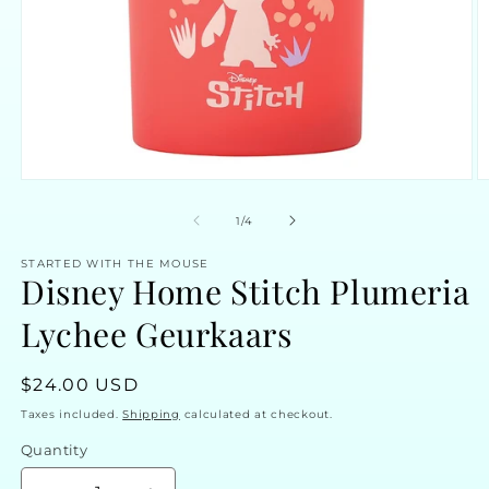
Open
O
media
m
1
2
of
1
/
4
in
in
modal
m
STARTED WITH THE MOUSE
Disney Home Stitch Plumeria
Lychee Geurkaars
Regular
$24.00 USD
price
Taxes included.
Shipping
calculated at checkout.
Quantity