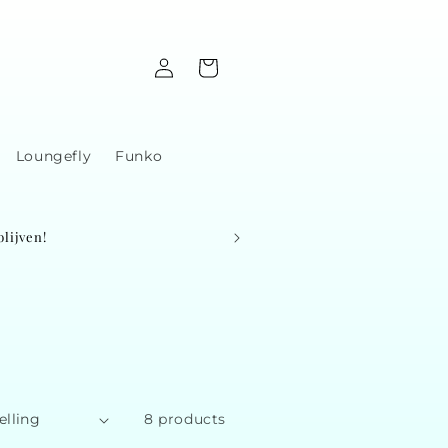
Log
Cart
in
Loungefly
Funko
lijven!
8 products