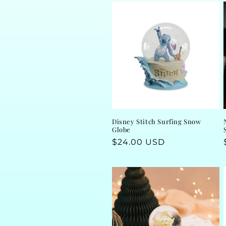
l
e
c
t
i
Disney Stitch Surfing Snow
Globe
o
Regular
$24.00 USD
price
n
: