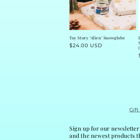
Toy Story ‘Alien’ Snowglobe
Regular
$24.00 USD
price
Gif
Sign up for our newsletter
and the newest products th