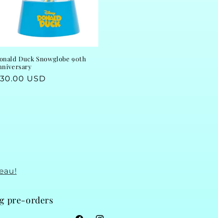
onald Duck Snowglobe 90th
nniversary
egular
30.00 USD
rice
eau!
ng pre-orders