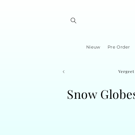
Skip to
content
Nieuw
Pre Order
Vergeet 
C
Snow Globe
o
l