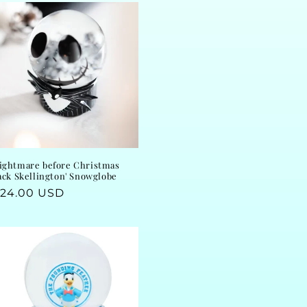
ightmare before Christmas
Jack Skellington' Snowglobe
egular
24.00 USD
rice