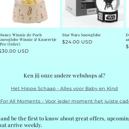
Disney Winnie de Poeh
Star Wars Snowglobe
D
Snowglobe Winnie & Knorretje
a
Regular
$24.00 USD
(Pre Order)
R
$
price
Regular
$30.00 USD
p
price
Ken jij onze andere webshops al?
Het Hippe Schaap - Alles voor Baby en Kind
t For All Moments - Voor ieder moment het juiste cad
 and be the first to know about great offers, upcomi
at arrive weekly.