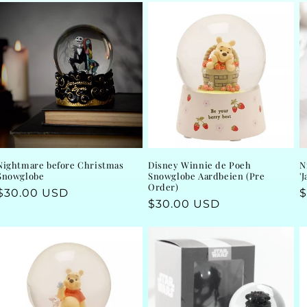
Nightmare before Christmas
Disney Winnie de Poeh
N
Snowglobe
Snowglobe Aardbeien (Pre
'
Order)
Regular
$30.00 USD
R
$
Regular
$30.00 USD
price
p
price