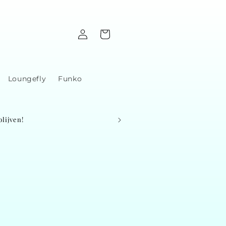
Log
Cart
in
Loungefly
Funko
lijven!