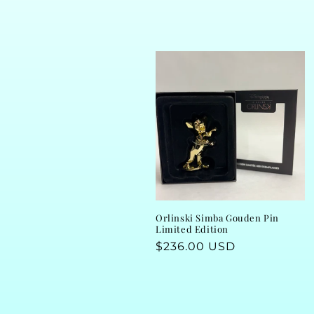
l
e
c
t
i
o
n
Orlinski Simba Gouden Pin
Limited Edition
Regular
$236.00 USD
:
price