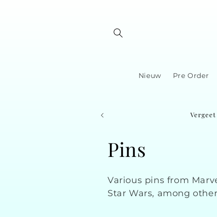
Skip to
content
Nieuw
Pre Order
Vergeet 
C
Pins
o
Various pins from Marve
l
Star Wars, among other