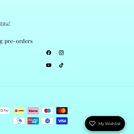
eau!
ng pre-orders
Facebook
Instagram
YouTube
TikTok
My Wishlist