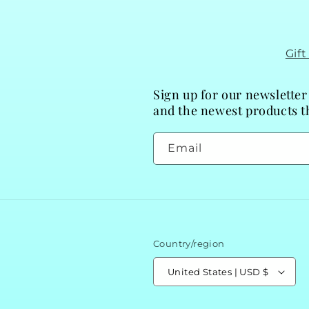
Gif
Sign up for our newsletter
and the newest products th
Email
Country/region
United States | USD $