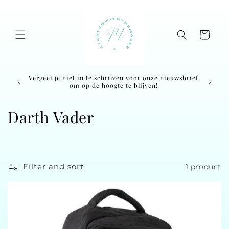
Skip to
content
Cart
Vergeet je niet in te schrijven voor onze nieuwsbrief
Ordered
om op de hoogte te blijven!
C
Darth Vader
o
l
Filter and sort
1 product
l
e
c