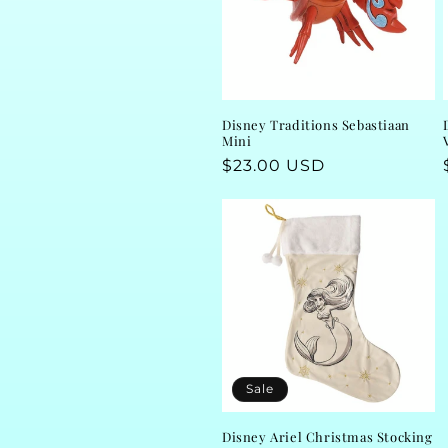
Disney Traditions Sebastiaan
Mini
Regular
$23.00 USD
price
Sale
Disney Ariel Christmas Stocking