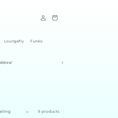
Log
Cart
in
Loungefly
Funko
lijven!
9 products