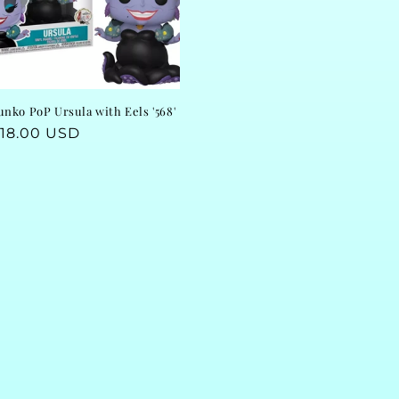
unko PoP Ursula with Eels '568'
egular
18.00 USD
rice