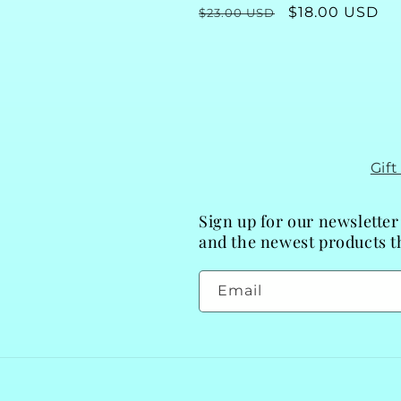
Regular
Sale
$18.00 USD
$23.00 USD
price
price
Gif
Sign up for our newsletter
and the newest products th
Email