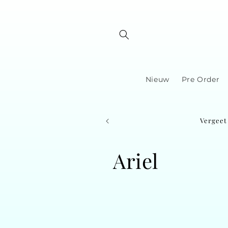
Skip to
content
Nieuw
Pre Order
Vergeet 
C
Ariel
o
l