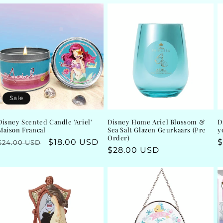
Sale
Disney Scented Candle 'Ariel'
Disney Home Ariel Blossom &
D
Maison Francal
Sea Salt Glazen Geurkaars (Pre
y
Order)
Regular
Sale
$18.00 USD
R
$
$24.00 USD
Regular
$28.00 USD
price
price
p
price