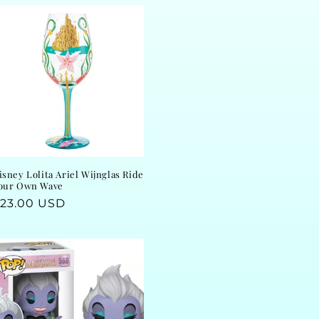
isney Lolita Ariel Wijnglas Ride
our Own Wave
egular
23.00 USD
rice