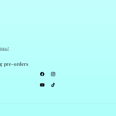
eau!
ng pre-orders
Facebook
Instagram
YouTube
TikTok