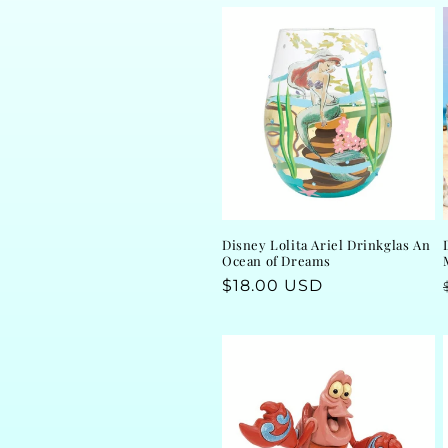
l
e
c
t
i
Disney Lolita Ariel Drinkglas An
Ocean of Dreams
o
Regular
$18.00 USD
price
n
: