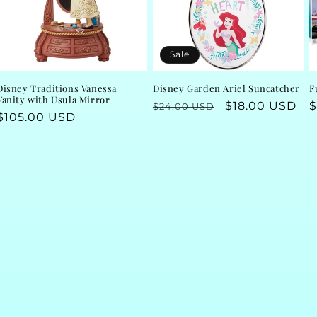
Sale
Disney Traditions Vanessa
Disney Garden Ariel Suncatcher
F
Vanity with Usula Mirror
Regular
Sale
$18.00 USD
R
$
$24.00 USD
Regular
$105.00 USD
price
price
p
price